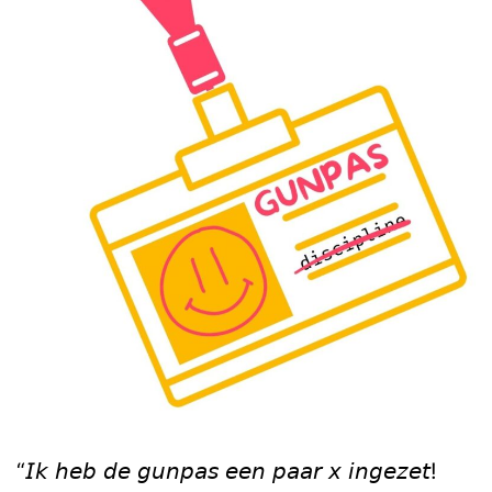
“𝘐𝘬 𝘩𝘦𝘣 𝘥𝘦 𝘨𝘶𝘯𝘱𝘢𝘴 𝘦𝘦𝘯 𝘱𝘢𝘢𝘳 𝘹 𝘪𝘯𝘨𝘦𝘻𝘦𝘵!