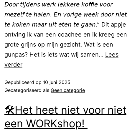
𝘋𝘰𝘰𝘳 𝘵𝘪𝘫𝘥𝘦𝘯𝘴 𝘸𝘦𝘳𝘬 𝘭𝘦𝘬𝘬𝘦𝘳𝘦 𝘬𝘰𝘧𝘧𝘪𝘦 𝘷𝘰𝘰𝘳
𝘮𝘦𝘻𝘦𝘭𝘧 𝘵𝘦 𝘩𝘢𝘭𝘦𝘯. 𝘌𝘯 𝘷𝘰𝘳𝘪𝘨𝘦 𝘸𝘦𝘦𝘬 𝘥𝘰𝘰𝘳 𝘯𝘪𝘦𝘵
𝘵𝘦 𝘬𝘰𝘬𝘦𝘯 𝘮𝘢𝘢𝘳 𝘶𝘪𝘵 𝘦𝘵𝘦𝘯 𝘵𝘦 𝘨𝘢𝘢𝘯.” Dit appje
ontving ik van een coachee en ik kreeg een
grote grijns op mijn gezicht. Wat is een
gunpas? Het is iets wat wij samen…
Lees
verder
Gepubliceerd op
10 juni 2025
Gecategoriseerd als
Geen categorie
🛠️Het heet niet voor niet
een WORKshop!