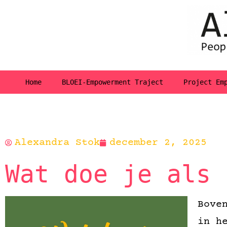
Home
BLOEI-Empowerment Traject
Project Em
Alexandra Stok
december 2, 2025
Wat doe je als 
Bove
in h