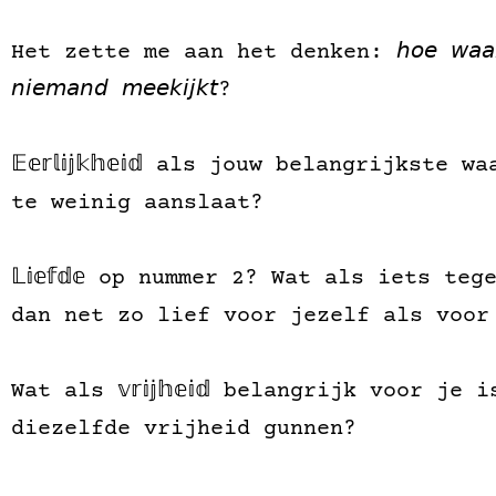
Het zette me aan het denken: 𝘩𝘰𝘦 𝘸𝘢𝘢𝘳𝘥𝘦𝘯𝘨𝘦
𝘯𝘪𝘦𝘮𝘢𝘯𝘥 𝘮𝘦𝘦𝘬𝘪𝘫𝘬𝘵?
𝔼𝕖𝕣𝕝𝕚𝕛𝕜𝕙𝕖𝕚𝕕 als jouw belangrijks
te weinig aanslaat?
𝕃𝕚𝕖𝕗𝕕𝕖 op nummer 2? Wat als iets t
dan net zo lief voor jezelf als voor
Wat als 𝕧𝕣𝕚𝕛𝕙𝕖𝕚𝕕 belangrijk voor j
diezelfde vrijheid gunnen?