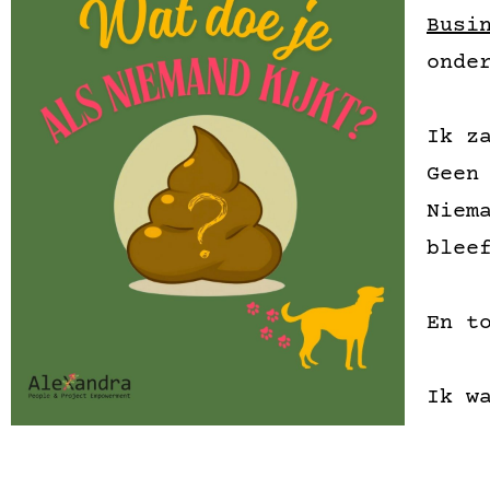
Busi
onde
Ik z
Geen
Niem
blee
En t
Ik w