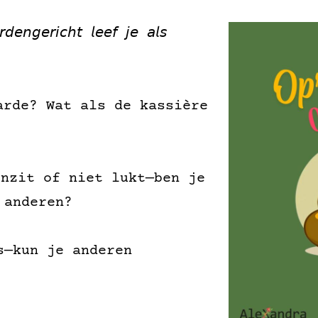
𝘪𝘤𝘩𝘵 𝘭𝘦𝘦𝘧 𝘫𝘦 𝘢𝘭𝘴
te waarde? Wat als de kassière
egenzit of niet lukt—ben je
 anderen?
e is—kun je anderen