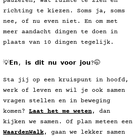
pauzeren, wat ruimte te zien en
richting te kiezen. Soms ja, soms
nee, of nu even niet. En om met
meer aandacht dingen te doen in
plaats van 10 dingen tegelijk.
💡𝗘𝗻, 𝗶𝘀 𝗱𝗶𝘁 𝗻𝘂 𝘃𝗼𝗼𝗿 𝗷𝗼𝘂?🤭
Sta jij op een kruispunt in hoofd,
werk of leven en wil je ook samen
vragen stellen en in beweging
komen?
Laat het me weten
, dan
kijken we samen. Of plan meteen een
WaardenWalk
, gaan we lekker samen