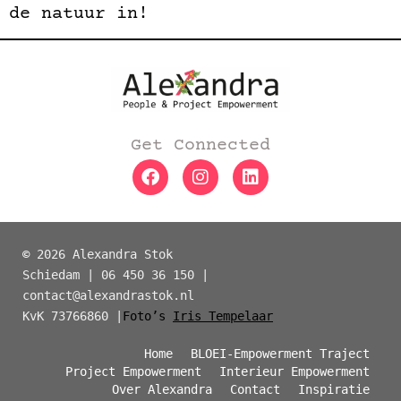
de natuur in!
Get Connected
©
2026 Alexandra Stok
Schiedam | 06 450 36 150 |
contact@alexandrastok.nl
KvK 73766860 |
Foto’s
Iris Tempelaar
Home
BLOEI-Empowerment Traject
Project Empowerment
Interieur Empowerment
Over Alexandra
Contact
Inspiratie