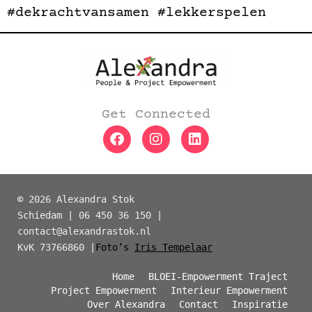
#dekrachtvansamen
#lekkerspelen
Get Connected
©
2026 Alexandra Stok
Schiedam | 06 450 36 150 |
contact@alexandrastok.nl
KvK 73766860 |
Foto’s
Iris Tempelaar
Home
BLOEI-Empowerment Traject
Project Empowerment
Interieur Empowerment
Over Alexandra
Contact
Inspiratie