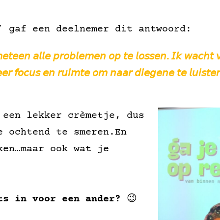
’ gaf een deelnemer dit antwoord:
𝘮𝘦𝘵𝘦𝘦𝘯 𝘢𝘭𝘭𝘦 𝘱𝘳𝘰𝘣𝘭𝘦𝘮𝘦𝘯 𝘰𝘱 𝘵𝘦 𝘭𝘰𝘴𝘴𝘦𝘯. 𝘐𝘬 𝘸𝘢𝘤𝘩𝘵 
𝘦𝘦𝘳 𝘧𝘰𝘤𝘶𝘴 𝘦𝘯 𝘳𝘶𝘪𝘮𝘵𝘦 𝘰𝘮 𝘯𝘢𝘢𝘳 𝘥𝘪𝘦𝘨𝘦𝘯𝘦 𝘵𝘦 𝘭𝘶𝘪𝘴𝘵𝘦
 een lekker crèmetje, dus
e ochtend te smeren.En
ken…maar ook wat je
ts in voor een ander?
😉