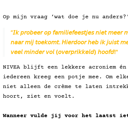
Op mijn vraag ‘wat doe je nu anders?
“𝘐𝘬 𝘱𝘳𝘰𝘣𝘦𝘦𝘳 𝘰𝘱 𝘧𝘢𝘮𝘪𝘭𝘪𝘦𝘧𝘦𝘦𝘴𝘵𝘫𝘦𝘴 𝘯𝘪𝘦𝘵 𝘮𝘦𝘦𝘳 
𝘯𝘢𝘢𝘳 𝘮𝘪𝘫 𝘵𝘰𝘦𝘬𝘰𝘮𝘵. 𝘏𝘪𝘦𝘳𝘥𝘰𝘰𝘳 𝘩𝘦𝘣 𝘪𝘬 𝘫𝘶𝘪𝘴𝘵 𝘮
𝘷𝘦𝘦𝘭 𝘮𝘪𝘯𝘥𝘦𝘳 𝘷𝘰𝘭 (𝘰𝘷𝘦𝘳𝘱𝘳𝘪𝘬𝘬𝘦𝘭𝘥) 𝘩𝘰𝘰𝘧𝘥!"
NIVEA blijft een lekkere acroniem én
iedereen kreeg een potje mee. Om elk
niet alleen de crème te laten intrek
hoort, ziet en voelt.
Wanneer vulde jij voor het laatst ie