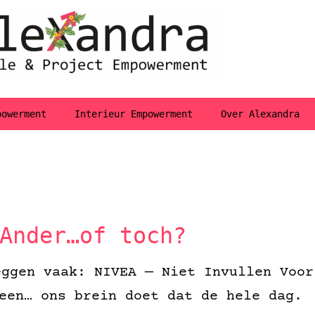
powerment
Interieur Empowerment
Over Alexandra
Ander…of toch?
eggen vaak: NIVEA — Niet Invullen Voor
leen… ons brein doet dat de hele dag.