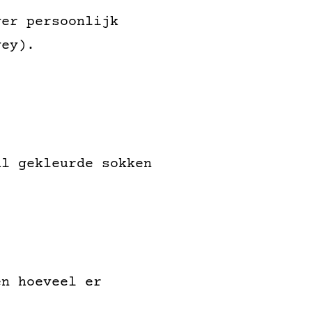
ver persoonlijk
vey).
al gekleurde sokken
en hoeveel er