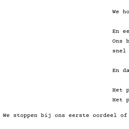
We h
En e
Ons 
snel
En d
Het 
Het 
We stoppen bij ons eerste oordeel of