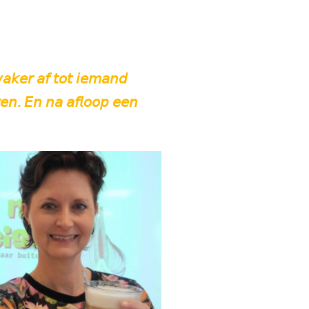
𝘢𝘬𝘦𝘳 𝘢𝘧 𝘵𝘰𝘵 𝘪𝘦𝘮𝘢𝘯𝘥
𝘳𝘦𝘯. 𝘌𝘯 𝘯𝘢 𝘢𝘧𝘭𝘰𝘰𝘱 𝘦𝘦𝘯