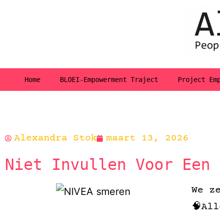
Home
BLOEI-Empowerment Traject
Project Em
Alexandra Stok
maart 13, 2026
Niet Invullen Voor Een 
We z
🧠Al