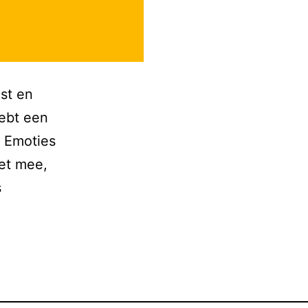
gst en
hebt een
. Emoties
het mee,
s