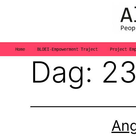
Home
BLOEI-Empowerment Traject
Project Em
Dag:
23
Ang