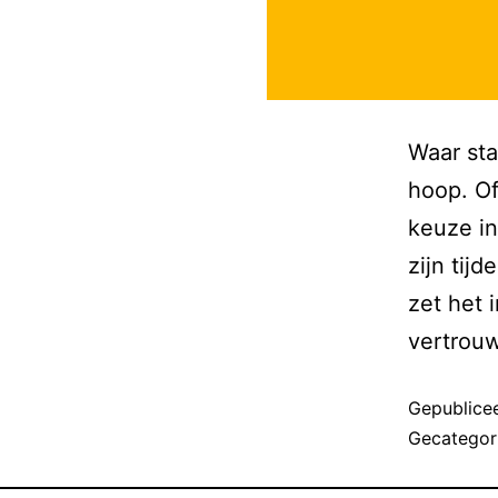
Waar sta
hoop. Of
keuze in
zijn tij
zet het 
vertrou
Gepublice
Gecategor