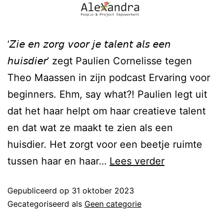
‘𝘡𝘪𝘦 𝘦𝘯 𝘻𝘰𝘳𝘨 𝘷𝘰𝘰𝘳 𝘫𝘦 𝘵𝘢𝘭𝘦𝘯𝘵 𝘢𝘭𝘴 𝘦𝘦𝘯
𝘩𝘶𝘪𝘴𝘥𝘪𝘦𝘳’ zegt Paulien Cornelisse tegen
Theo Maassen in zijn podcast Ervaring voor
beginners. Ehm, say what?! Paulien legt uit
dat het haar helpt om haar creatieve talent
en dat wat ze maakt te zien als een
huisdier. Het zorgt voor een beetje ruimte
tussen haar en haar…
Lees verder
Gepubliceerd op
31 oktober 2023
Gecategoriseerd als
Geen categorie