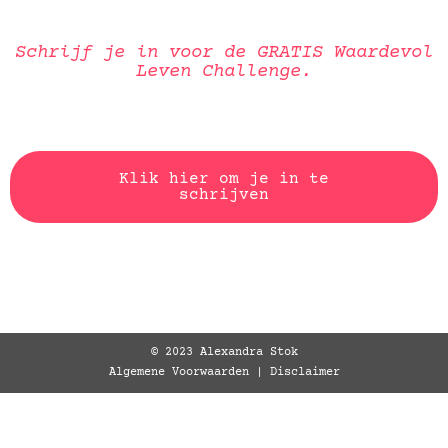
Schrijf je in voor de GRATIS Waardevol
Leven Challenge
.
Klik hier om je in te
schrijven
© 2023 Alexandra Stok
Algemene Voorwaarden
|
Disclaimer